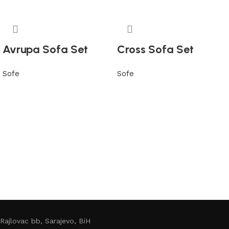
Avrupa Sofa Set
Cross Sofa Set
Sofe
Sofe
Pročitaj više
Pročitaj više
Rajlovac bb, Sarajevo, BiH