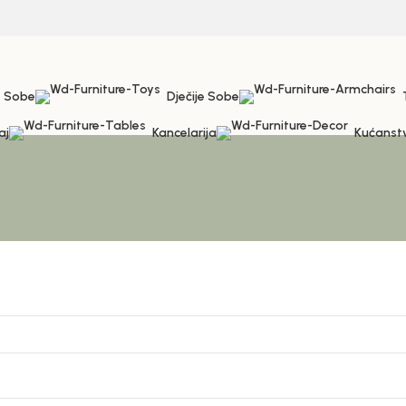
 Sobe
Dječije Sobe
aj
Kancelarija
Kućanst