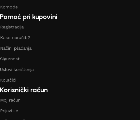
Komode
Pomoć pri kupovini
Registracija
Kako naručiti?
Načini plaćanja
Sigurnost
Uslovi korištenja
Kolačići
Korisnički račun
Moj račun
Prijavi se
Vaša narudžbe
Lista želja