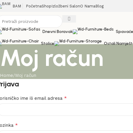
Početna
Shop
Izložbeni Salon
O Nama
Blog
BAM
Dnevni Boravak
Spavaće
Stolice
Ostali Namješt
Moj račun
Home
Moj račun
Prijava
*
orisničko ime ili email adresa
*
ozinka