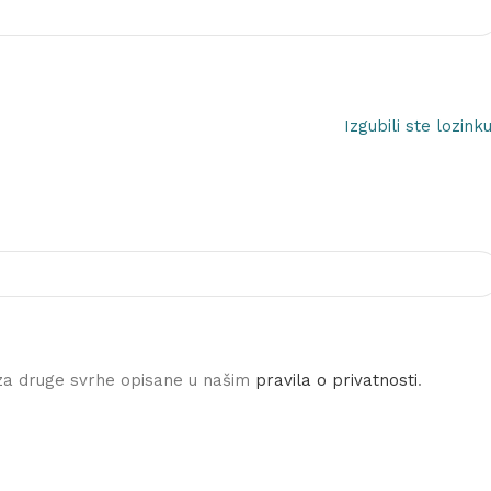
Izgubili ste lozink
i za druge svrhe opisane u našim
pravila o privatnosti
.