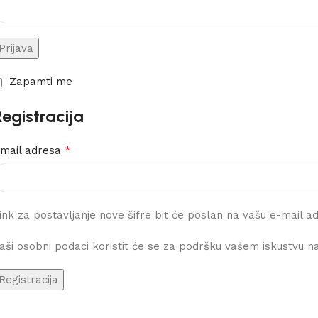
Prijava
Zapamti me
Registracija
*
mail adresa
ink za postavljanje nove šifre bit će poslan na vašu e-mail a
aši osobni podaci koristit će se za podršku vašem iskustvu n
Registracija