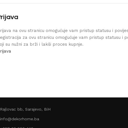
Prijava
rijava na ovu stranicu omogućuje vam pristup statusu i povijes
egistracija za ovu stranicu omogućuje vam pristup statusu i p
oji su nužni za brži i lakši proces kupnje.
rijava
Rajlovac bb, Sarajevo, BiH
info@dekorhome.ba