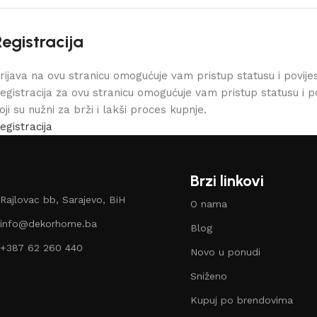
Registracija
rijava na ovu stranicu omogućuje vam pristup statusu i povijes
egistracija za ovu stranicu omogućuje vam pristup statusu i p
oji su nužni za brži i lakši proces kupnje.
egistracija
Brzi linkovi
Rajlovac bb, Sarajevo, BiH
O nama
info@dekorhome.ba
Blog
+387 62 260 440
Novo u ponudi
Sniženo
Kupuj po brendovima