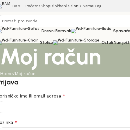
Početna
Shop
Izložbeni Salon
O Nama
Blog
BAM
Dnevni Boravak
Spavaće
Stolice
Ostali Namješt
Moj račun
Home
Moj račun
Prijava
*
orisničko ime ili email adresa
*
ozinka