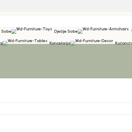
 Sobe
Dječije Sobe
aj
Kancelarija
Kućanst