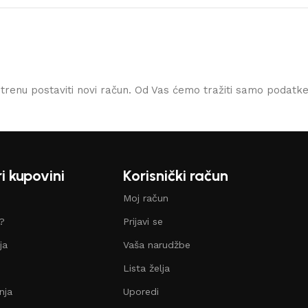
 trenu postaviti novi račun. Od Vas ćemo tražiti samo podatk
i kupovini
Korisnički račun
Moj račun
i?
Prijavi se
ja
Vaša narudžbe
Lista želja
nja
Uporedi