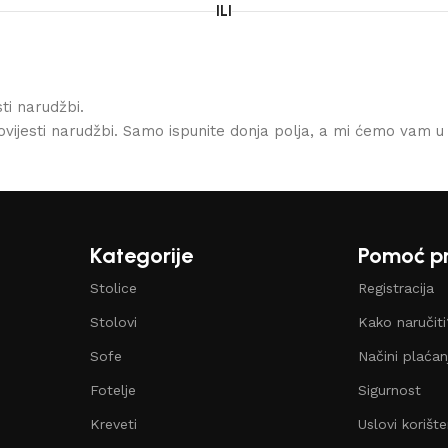
ILI
ti narudžbi.
ovijesti narudžbi. Samo ispunite donja polja, a mi ćemo vam u
Kategorije
Pomoć pr
Stolice
Registracija
Stolovi
Kako naručit
Sofe
Načini plaćan
Fotelje
Sigurnost
Kreveti
Uslovi korište