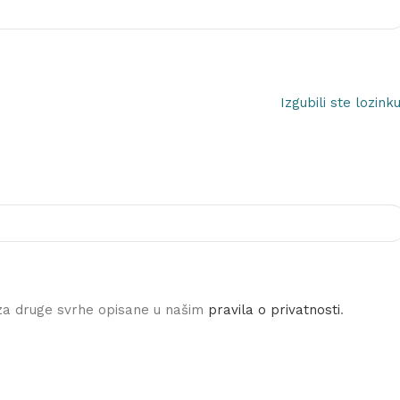
Izgubili ste lozink
i za druge svrhe opisane u našim
pravila o privatnosti
.