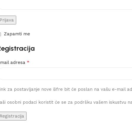
Prijava
Zapamti me
Registracija
*
mail adresa
ink za postavljanje nove šifre bit će poslan na vašu e-mail a
aši osobni podaci koristit će se za podršku vašem iskustvu n
Registracija