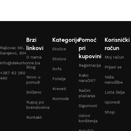
Brzi
Kategorije
Pomoć
Korisnički
linkovi
pri
račun
Rajlovac bb,
Stolice
Sarajevo, BiH
kupovini
O nama
Moj račun
Stolovi
info@dekorhome.ba
Registracija
Blog
Prijavi se
Sofe
+387 62 260
Kako
Novo u
Vaša
440
Fotelje
naručiti?
ponudi
narudžbe
Kreveti
Načini
Sniženo
Lista želja
plaćanja
Komode
Kupuj po
Uporedi
Sigurnost
brendovima
Shop
Uslovi
Kontakt
korištenja
Kolačići