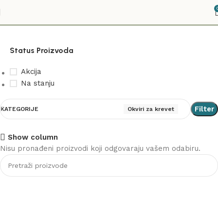
Okviri za krevet
Status Proizvoda
Akcija
Na stanju
Filter
KATEGORIJE
Okviri za krevet
Show column
Nisu pronađeni proizvodi koji odgovaraju vašem odabiru.
Stolice
Akcija
Vidi više