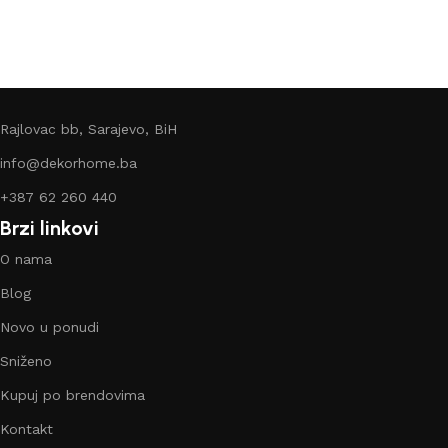
Rajlovac bb, Sarajevo, BiH
info@dekorhome.ba
+387 62 260 440
Brzi linkovi
O nama
Blog
Novo u ponudi
Sniženo
Kupuj po brendovima
Kontakt