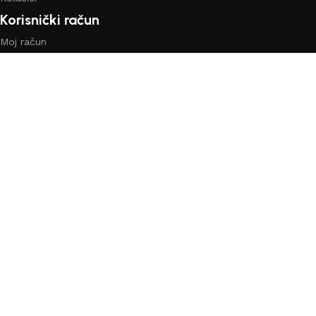
Korisnički račun
Moj račun
Prijavi se
Vaša narudžbe
Lista želja
Uporedi
Shop
Copyright ©
2024
Dekorhome
| Sva prava pridržana! |
Created by
Step2Digital
Shop
Filters
Lista želja