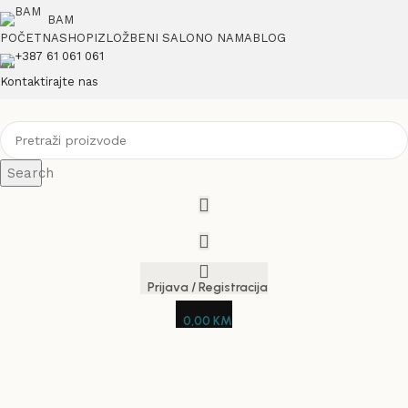
BAM
POČETNA
SHOP
IZLOŽBENI SALON
O NAMA
BLOG
+387 61 061 061
Kontaktirajte nas
Search
Prijava / Registracija
0,00
KM