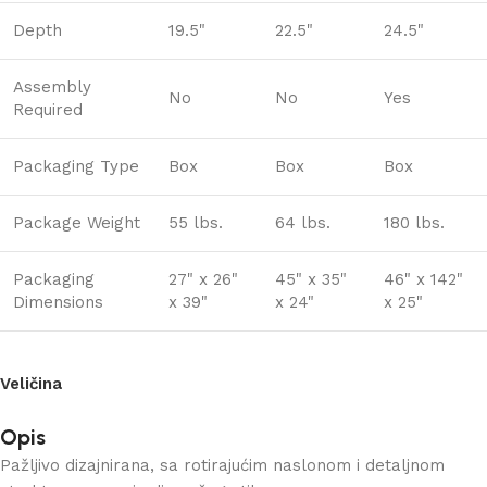
Depth
19.5"
22.5"
24.5"
Assembly
No
No
Yes
Required
Packaging Type
Box
Box
Box
Package Weight
55 lbs.
64 lbs.
180 lbs.
Packaging
27" x 26"
45" x 35"
46" x 142"
Dimensions
x 39"
x 24"
x 25"
Veličina
Opis
Pažljivo dizajnirana, sa rotirajućim naslonom i detaljnom