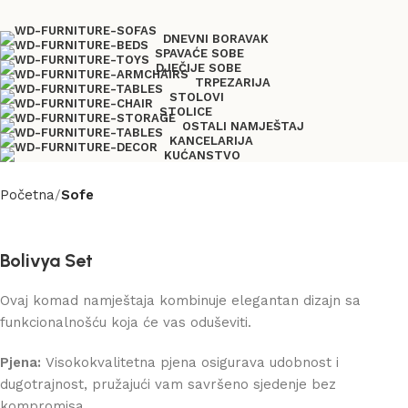
DNEVNI BORAVAK
SPAVAĆE SOBE
DJEČIJE SOBE
TRPEZARIJA
STOLOVI
STOLICE
OSTALI NAMJEŠTAJ
KANCELARIJA
KUĆANSTVO
Početna
Sofe
Bolivya Set
Ovaj komad namještaja kombinuje elegantan dizajn sa
funkcionalnošću koja će vas oduševiti.
Pjena:
Visokokvalitetna pjena osigurava udobnost i
dugotrajnost, pružajući vam savršeno sjedenje bez
kompromisa.