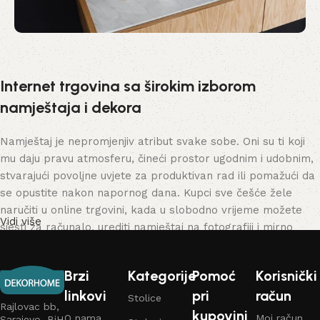
Internet trgovina sa širokim izborom
namještaja i dekora
Namještaj je nepromjenjiv atribut svake sobe. Oni su ti koji
mu daju pravu atmosferu, čineći prostor ugodnim i udobnim,
stvarajući povoljne uvjete za produktivan rad ili pomažući da
se opustite nakon napornog dana. Kupci sve češće žele
naručiti u online trgovini, kada u slobodno vrijeme možete
Vidi više
sjesti za računalo, urediti namještaj na fotografiji i mirno
kupiti namještaj koji vam se sviđa. Internetska trgovina ima
veliki katalog namještaja: dostupan je i kućni i uredski
Brzi
Kategorije
Pomoć
Korisnički
namještaj.
linkovi
pri
račun
Stolice
Rajlovac bb,
Proizvodnja namještaja je moderni oblik
kupovini
O nama
Moj račun
Sarajevo, BiH