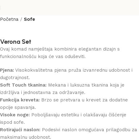
Početna
Sofe
Verona Set
Ovaj komad namještaja kombinira elegantan dizajn s
funkcionalnošću koja će vas oduševiti.
Pjena:
Visokokvalitetna pjena pruža izvanrednu udobnost i
dugotrajnost.
Soft Touch tkanina:
Mekana i luksuzna tkanina koja je
izdržljiva i jednostavna za održavanje.
Funkcija kreveta:
Brzo se pretvara u krevet za dodatne
opcije spavanja.
Visoke noge:
Poboljšavaju estetiku i olakšavaju čišćenje
ispod sofe.
Rotirajući naslon:
Podesivi naslon omogućava prilagodbu za
maksimalnu udobnost.