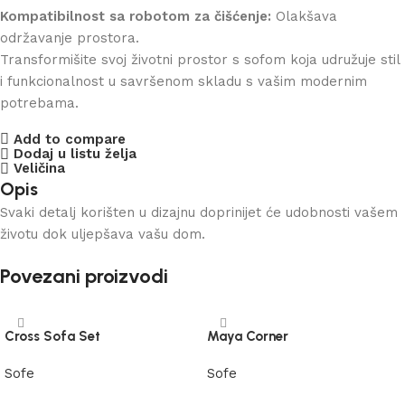
Kompatibilnost sa robotom za čišćenje:
Olakšava
održavanje prostora.
Transformišite svoj životni prostor s sofom koja udružuje stil
i funkcionalnost u savršenom skladu s vašim modernim
potrebama.
Add to compare
Dodaj u listu želja
Veličina
Opis
Svaki detalj korišten u dizajnu doprinijet će udobnosti vašem
životu dok uljepšava vašu dom.
Povezani proizvodi
Cross Sofa Set
Maya Corner
Sofe
Sofe
Pročitaj više
Pročitaj više