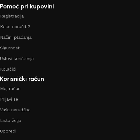
Pomoć pri kupovini
Registracija
Kako naručiti?
Načini plaćanja
Sigurnost
Uslovi korištenja
Kolačići
Korisnički račun
Moj račun
Prijavi se
Vaša narudžbe
Lista želja
Uporedi