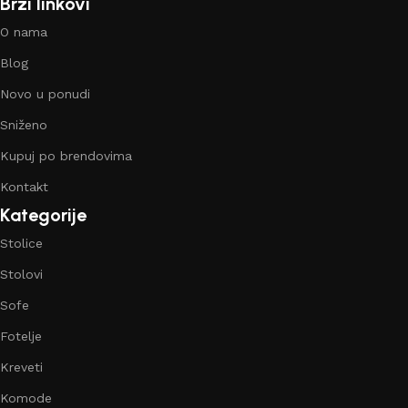
Brzi linkovi
O nama
Blog
Novo u ponudi
Sniženo
Kupuj po brendovima
Kontakt
Kategorije
Stolice
Stolovi
Sofe
Fotelje
Kreveti
Komode