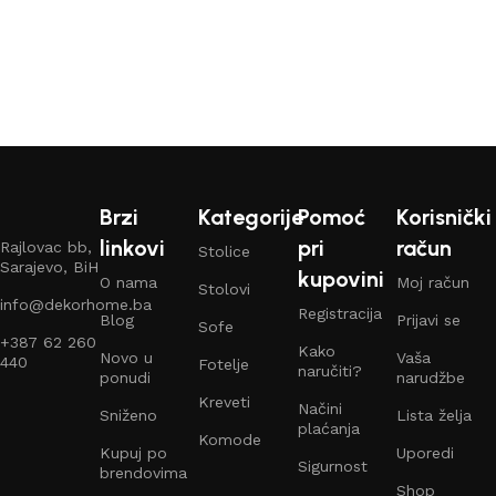
Brzi
Kategorije
Pomoć
Korisnički
linkovi
pri
račun
Rajlovac bb,
Stolice
Sarajevo, BiH
kupovini
O nama
Moj račun
Stolovi
info@dekorhome.ba
Registracija
Blog
Prijavi se
Sofe
+387 62 260
Kako
Novo u
Vaša
440
Fotelje
naručiti?
ponudi
narudžbe
Kreveti
Načini
Sniženo
Lista želja
plaćanja
Komode
Kupuj po
Uporedi
Sigurnost
brendovima
Shop