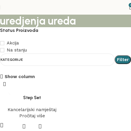
uredjenja ureda
Status Proizvoda
Akcija
Na stanju
Filter
KATEGORIJE
Show column
Stolice
Akcija
Step Set
Vidi više
Kancelarijski namještaj
Pročitaj više