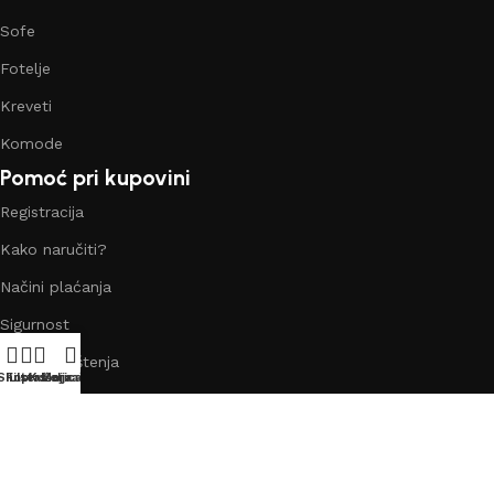
Sofe
Fotelje
Kreveti
Komode
Pomoć pri kupovini
Registracija
Kako naručiti?
Načini plaćanja
Sigurnost
Uslovi korištenja
Shop
Filters
Lista želja
Košarica
Moj račun
Kolačići
Korisnički račun
Moj račun