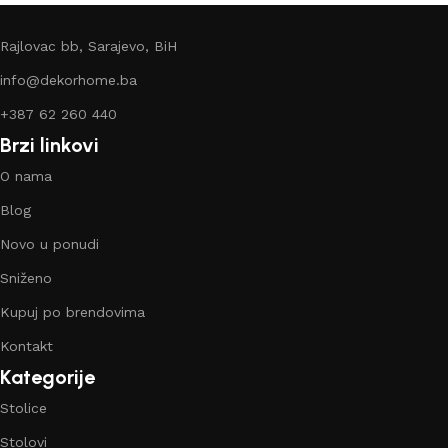
Rajlovac bb, Sarajevo, BiH
info@dekorhome.ba
+387 62 260 440
Brzi linkovi
O nama
Blog
Novo u ponudi
Sniženo
Kupuj po brendovima
Kontakt
Kategorije
Stolice
Stolovi