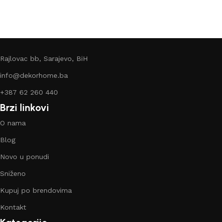
Rajlovac bb, Sarajevo, BiH
info@dekorhome.ba
+387 62 260 440
Brzi linkovi
O nama
Blog
Novo u ponudi
Sniženo
Kupuj po brendovima
Kontakt