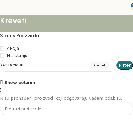
Kreveti
Status Proizvoda
Akcija
Na stanju
Filter
KATEGORIJE
Kreveti
Show column
Stolice
Nisu pronađeni proizvodi koji odgovaraju vašem odabiru.
Akcija
Vidi više