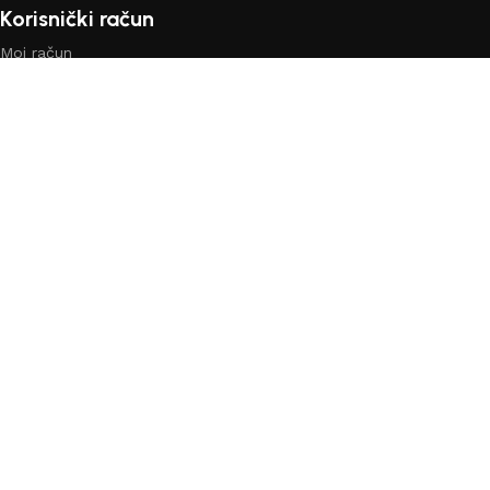
Korisnički račun
Moj račun
Prijavi se
Vaša narudžbe
Lista želja
Uporedi
Shop
Copyright ©
2024
Dekorhome
| Sva prava pridržana! |
Created by
Step2Digital
Shop
Filters
Lista želja