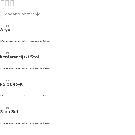
Akcija
Vidi više
Arya
Kancelarijski namještaj
Pročitaj više
Konferencijski Stol
Kancelarijski namještaj
Pročitaj više
RS 5046-K
Kancelarijski namještaj
Pročitaj više
Step Set
Kancelarijski namještaj
Pročitaj više