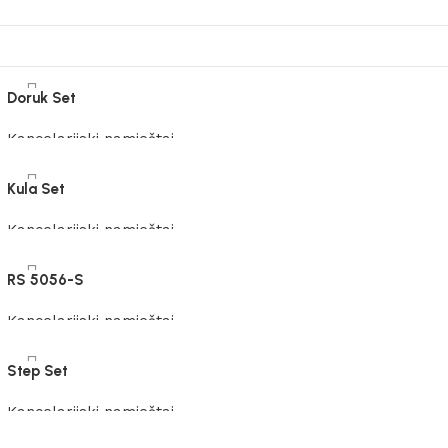
Doruk Set
Kancelarijski namještaj
Pročitaj više
Kula Set
Kancelarijski namještaj
Pročitaj više
RS 5056-S
Kancelarijski namještaj
Pročitaj više
Step Set
Kancelarijski namještaj
Pročitaj više