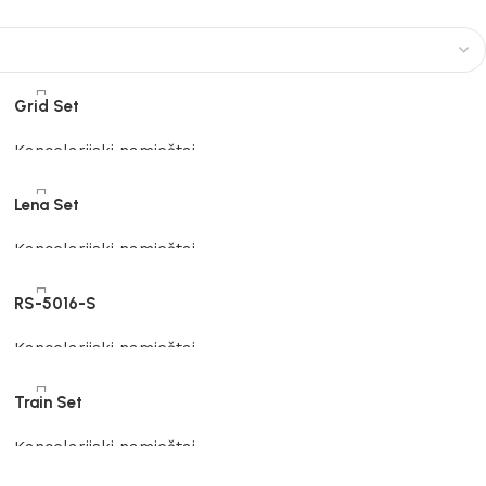
Grid Set
Kancelarijski namještaj
Pročitaj više
Lena Set
Kancelarijski namještaj
Pročitaj više
RS-5016-S
Kancelarijski namještaj
Pročitaj više
Train Set
Kancelarijski namještaj
Pročitaj više