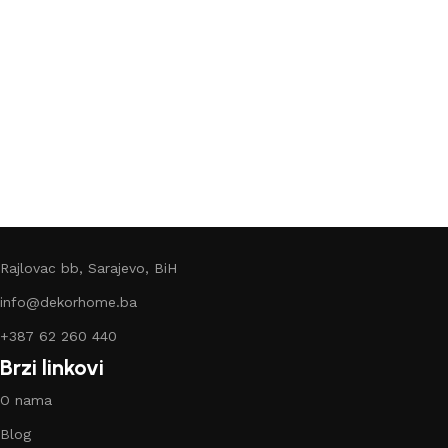
Rajlovac bb, Sarajevo, BiH
info@dekorhome.ba
+387 62 260 440
Brzi linkovi
O nama
Blog