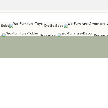
 Sobe
Dječije Sobe
aj
Kancelarija
Kućanst