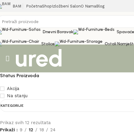
Početna
Shop
Izložbeni Salon
O Nama
Blog
BAM
Dnevni Boravak
Spavaće
Stolice
Ostali Namješt
ured
Status Proizvoda
Akcija
Na stanju
KATEGORIJE
Prikaz svih 12 rezultata
Prikaži
9
12
18
24
Stolice