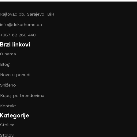
Rajlovac bb, Sarajevo, BiH
info@dekorhome.ba
+387 62 260 440
Brzi linkovi
O nama
Blog
Novo u ponudi
Sniženo
Kupuj po brendovima
Kontakt
Kategorije
Stolice
Stolovi