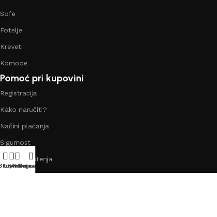
Sofe
Fotelje
Kreveti
Komode
Pomoć pri kupovini
Registracija
Kako naručiti?
Načini plaćanja
Sigurnost
Uslovi korištenja
Shop
Filters
Lista želja
Košarica
Moj račun
Kolačići
Korisnički račun
Moj račun