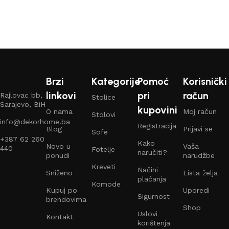
Pročitaj više
Pročitaj više
Brzi
Kategorije
Pomoć
Korisnički
linkovi
pri
račun
Rajlovac bb,
Stolice
Sarajevo, BiH
kupovini
O nama
Moj račun
Stolovi
info@dekorhome.ba
Registracija
Blog
Prijavi se
Sofe
+387 62 260
Kako
Novo u
Vaša
440
Fotelje
naručiti?
ponudi
narudžbe
Kreveti
Načini
Sniženo
Lista želja
plaćanja
Komode
Kupuj po
Uporedi
Sigurnost
brendovima
Shop
Uslovi
Kontakt
korištenja