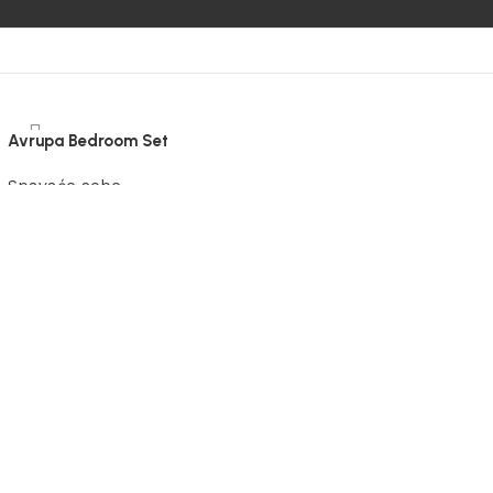
Avrupa Bedroom Set
Spavaće sobe
Pročitaj više