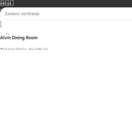
Akcija
Vidi više
Alvin Dining Room
Trpezarijske garniture
Pročitaj više