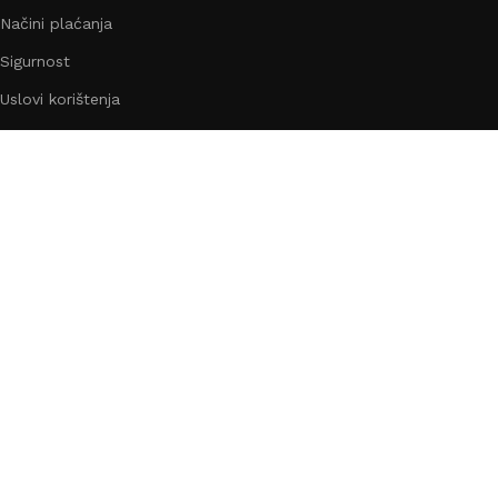
Načini plaćanja
Sigurnost
Uslovi korištenja
Kolačići
Korisnički račun
Moj račun
Prijavi se
Vaša narudžbe
Lista želja
Uporedi
Shop
Copyright ©
2024
Dekorhome
| Sva prava pridržana! | Crea