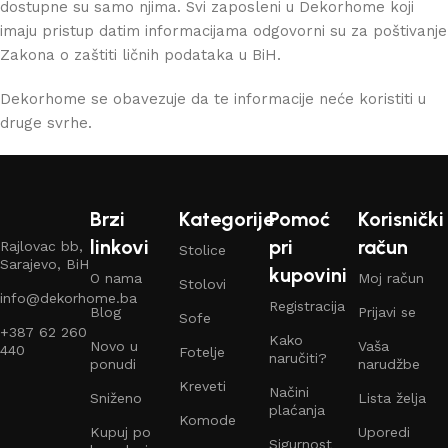
dostupne su samo njima. Svi zaposleni u Dekorhome koji
imaju pristup datim informacijama odgovorni su za poštivanje
Zakona o zaštiti ličnih podataka u BiH.
Dekorhome se obavezuje da te informacije neće koristiti u
druge svrhe.
Brzi
Kategorije
Pomoć
Korisnički
linkovi
pri
račun
Rajlovac bb,
Stolice
Sarajevo, BiH
kupovini
O nama
Moj račun
Stolovi
info@dekorhome.ba
Registracija
Blog
Prijavi se
Sofe
+387 62 260
Kako
Novo u
Vaša
440
Fotelje
naručiti?
ponudi
narudžbe
Kreveti
Načini
Sniženo
Lista želja
plaćanja
Komode
Kupuj po
Uporedi
Sigurnost