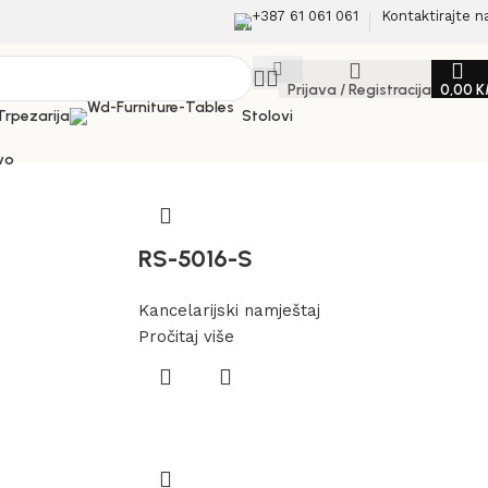
+387 61 061 061
Kontaktirajte n
Prijava / Registracija
0,00
K
Trpezarija
Stolovi
vo
RS-5016-S
Kancelarijski namještaj
Pročitaj više