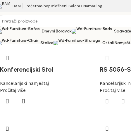
Početna
Shop
Izložbeni Salon
O Nama
Blog
BAM
Dnevni Boravak
Spavaće
Stolice
Ostali Namješt
Konferencijski Stol
RS 5056-S
Kancelarijski namještaj
Kancelarijski 
Pročitaj više
Pročitaj više