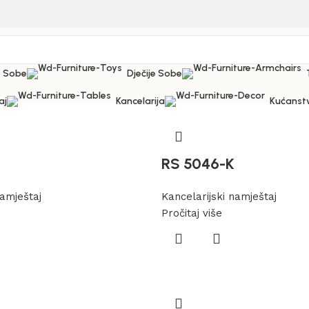
 Sobe
Dječije Sobe
aj
Kancelarija
Kućanst
RS 5046-K
namještaj
Kancelarijski namještaj
Pročitaj više